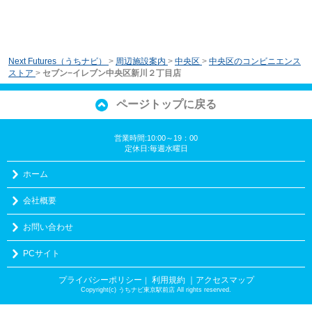
Next Futures（うちナビ）
>
周辺施設案内
>
中央区
>
中央区のコンビニエンス
ストア
>
セブン−イレブン中央区新川２丁目店
ページトップに戻る
営業時間:10:00～19：00
定休日:毎週水曜日
ホーム
会社概要
お問い合わせ
PCサイト
プライバシーポリシー
利用規約
｜アクセスマップ
｜
Copyright(c) うちナビ東京駅前店 All rights reserved.