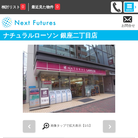
0
0
検討リスト
最近見た物件
お問合せ
ナチュラルローソン 銀座二丁目店
前
次
画像タップで拡大表示【
1
/1】