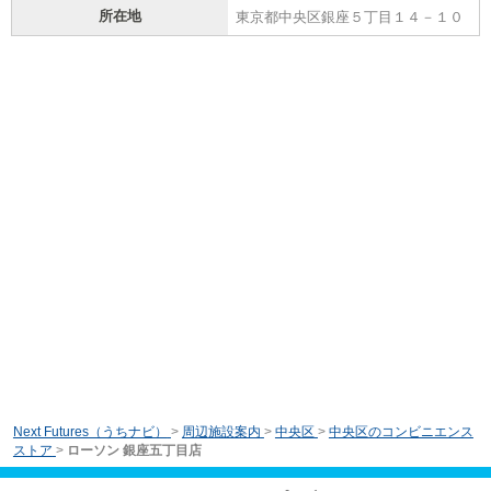
所在地
東京都中央区銀座５丁目１４－１０
Next Futures（うちナビ）
>
周辺施設案内
>
中央区
>
中央区のコンビニエンス
ストア
>
ローソン 銀座五丁目店