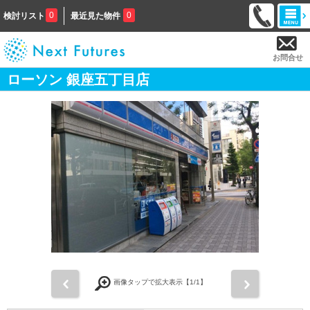
0
0
検討リスト
最近見た物件
お問合せ
ローソン 銀座五丁目店
前
次
画像タップで拡大表示【
1
/1】