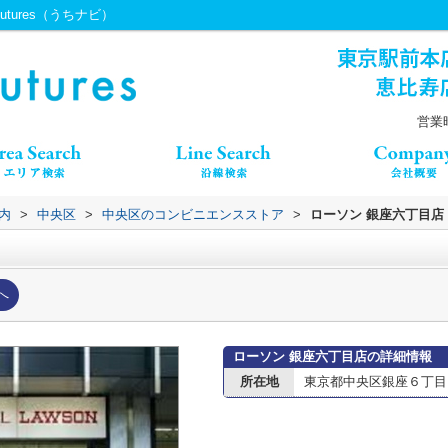
tures（うちナビ）
営業時
内
>
中央区
>
中央区のコンビニエンスストア
>
ローソン 銀座六丁目店
へ
ローソン 銀座六丁目店の詳細情報
所在地
東京都中央区銀座６丁目