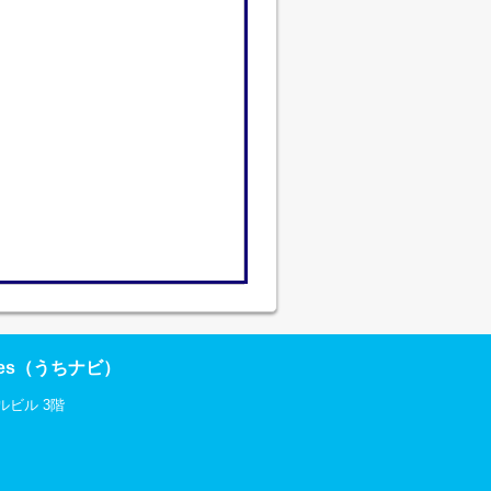
res（うちナビ）
ルビル 3階