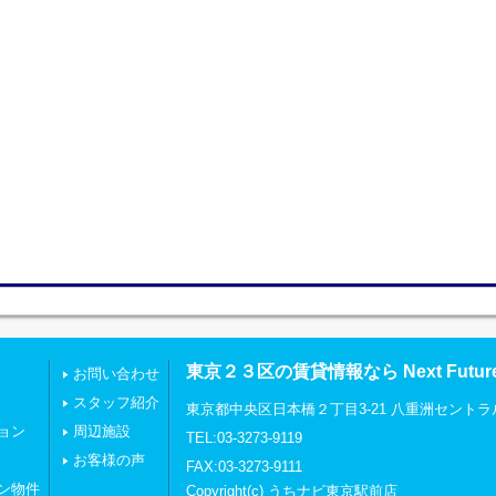
東京２３区の賃貸情報なら Next Futu
お問い合わせ
スタッフ紹介
東京都中央区日本橋２丁目3-21 八重洲セントラ
ョン
周辺施設
TEL:03-3273-9119
お客様の声
FAX:03-3273-9111
ン物件
Copyright(c) うちナビ東京駅前店