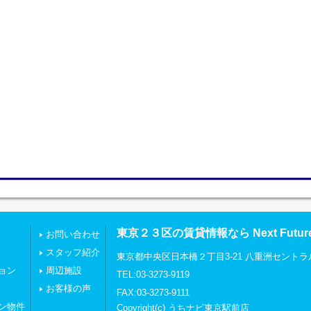
東京２３区の賃貸情報なら Next Futu
お問い合わせ
スタッフ紹介
東京都中央区日本橋２丁目3-21 八重洲セントラ
ョン
周辺施設
TEL:03-3273-9119
お客様の声
FAX:03-3273-9111
ン物件
Copyright(c) うちナビ東京駅前店