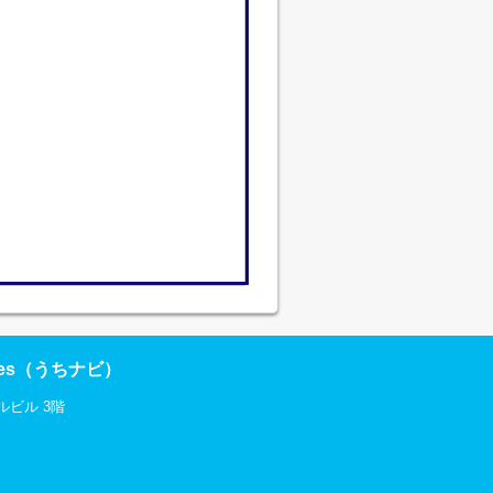
res（うちナビ）
ルビル 3階