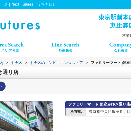
Next Futures（うちナビ）
営業時
内
>
中央区
>
中央区のコンビニエンスストア
>
ファミリーマート 銀座
き通り店
へ
ファミリーマート 銀座みゆき通り店
所在地
東京都中央区銀座５丁目