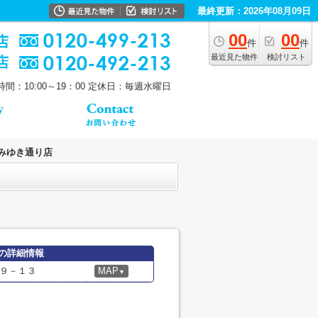
最終更新：2026年08月09日
00
00
件
件
最近見た物件
検討リスト
間：10:00～19：00
定休日：毎週水曜日
みゆき通り店
の詳細情報
９－１３
MAP
▼