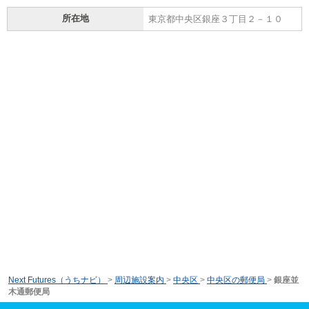
所在地
東京都中央区銀座３丁目２－１０
Next Futures（うちナビ）
>
周辺施設案内
>
中央区
>
中央区の郵便局
>
銀座並
木通郵便局