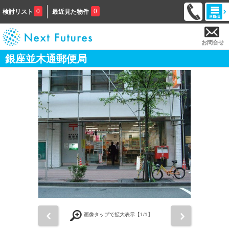
0
0
検討リスト
最近見た物件
お問合せ
銀座並木通郵便局
前
次
画像タップで拡大表示【
1
/1】