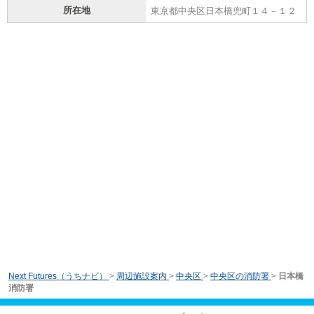
所在地
東京都中央区日本橋兜町１４－１２
Next Futures（うちナビ）
>
周辺施設案内
>
中央区
>
中央区の消防署
>
日本橋
消防署