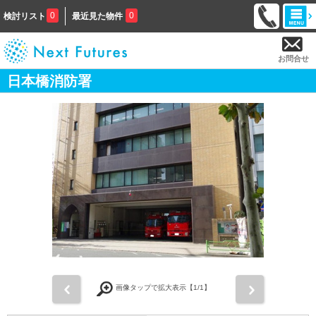
0
0
検討リスト
最近見た物件
お問合せ
日本橋消防署
前
次
画像タップで拡大表示【
1
/1】