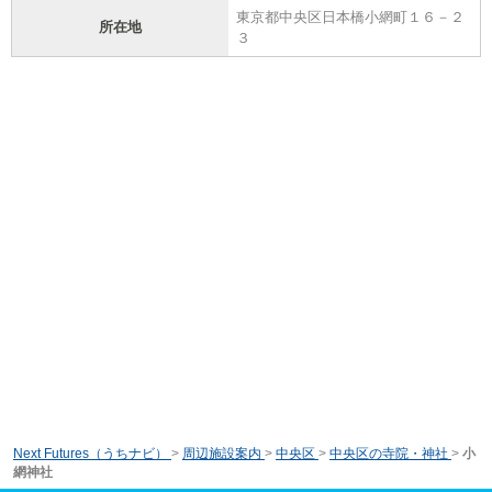
東京都中央区日本橋小網町１６－２
所在地
３
Next Futures（うちナビ）
>
周辺施設案内
>
中央区
>
中央区の寺院・神社
>
小
網神社