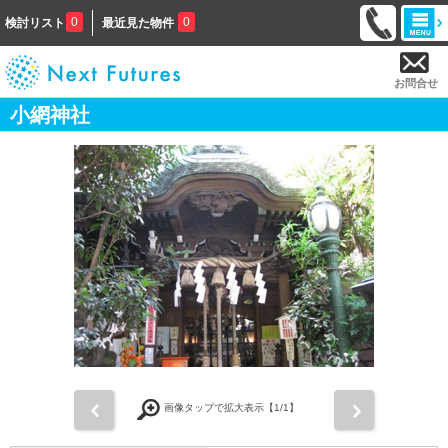
0
0
検討リスト
最近見た物件
お問合せ
小網神社
前
次
画像タップで拡大表示【
1
/1】