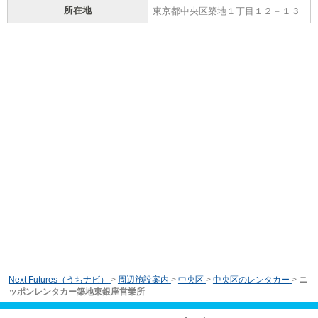
所在地
東京都中央区築地１丁目１２－１３
Next Futures（うちナビ）
>
周辺施設案内
>
中央区
>
中央区のレンタカー
>
ニ
ッポンレンタカー築地東銀座営業所