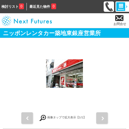
0
0
検討リスト
最近見た物件
お問合せ
ニッポンレンタカー築地東銀座営業所
前
次
画像タップで拡大表示【
1
/1】