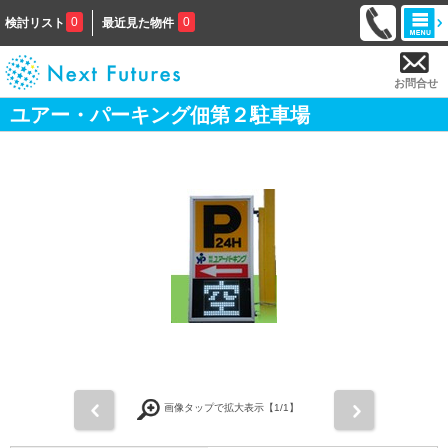
0
0
検討リスト
最近見た物件
お問合せ
ユアー・パーキング佃第２駐車場
前
次
画像タップで拡大表示【
1
/1】