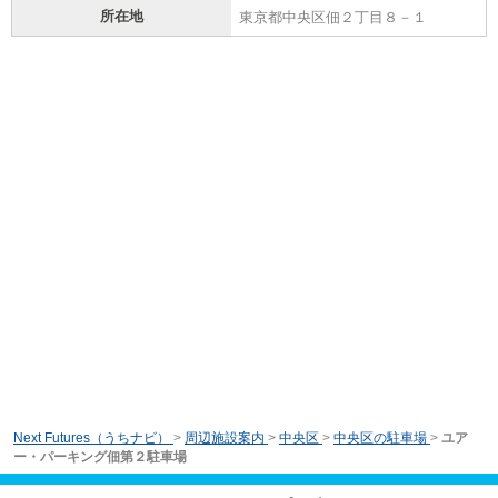
所在地
東京都中央区佃２丁目８－１
Next Futures（うちナビ）
>
周辺施設案内
>
中央区
>
中央区の駐車場
>
ユア
ー・パーキング佃第２駐車場