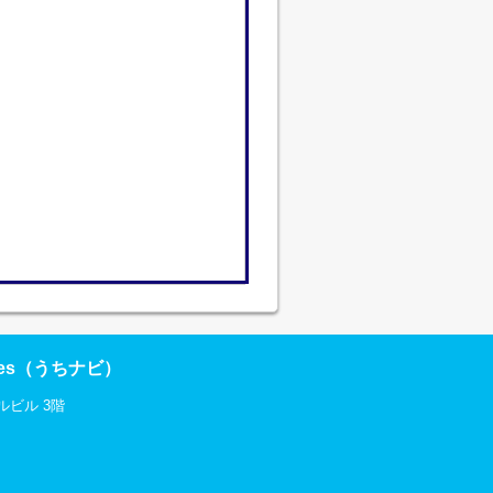
res（うちナビ）
ルビル 3階