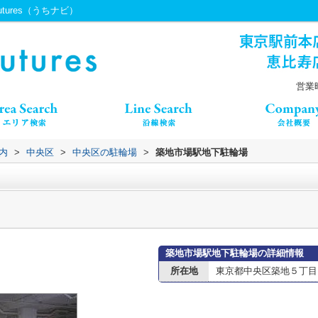
tures（うちナビ）
営業時
内
>
中央区
>
中央区の駐輪場
>
築地市場駅地下駐輪場
築地市場駅地下駐輪場の詳細情報
所在地
東京都中央区築地５丁目