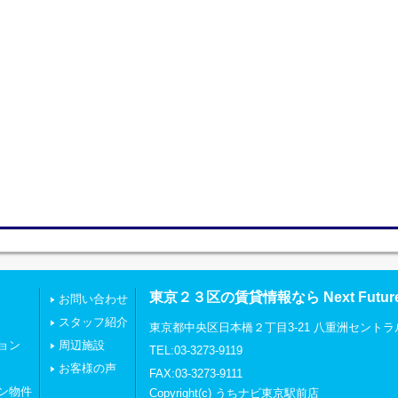
東京２３区の賃貸情報なら Next Futu
お問い合わせ
スタッフ紹介
東京都中央区日本橋２丁目3-21 八重洲セントラ
ョン
周辺施設
TEL:03-3273-9119
お客様の声
FAX:03-3273-9111
ン物件
Copyright(c) うちナビ東京駅前店