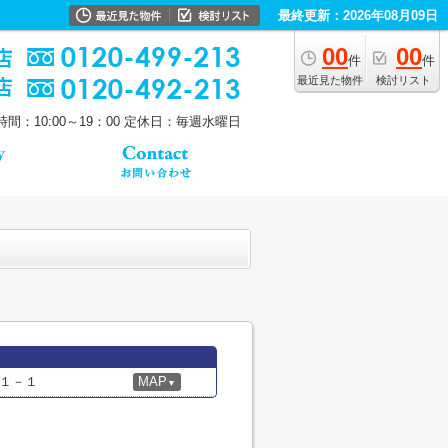
最終更新：2026年08月09日
00
00
件
件
最近見た物件
検討リスト
間：10:00～19：00
定休日：毎週水曜日
１－１
MAP
▼