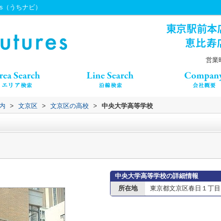
res（うちナビ）
営業時
内
>
文京区
>
文京区の高校
>
中央大学高等学校
中央大学高等学校の詳細情報
所在地
東京都文京区春日１丁目