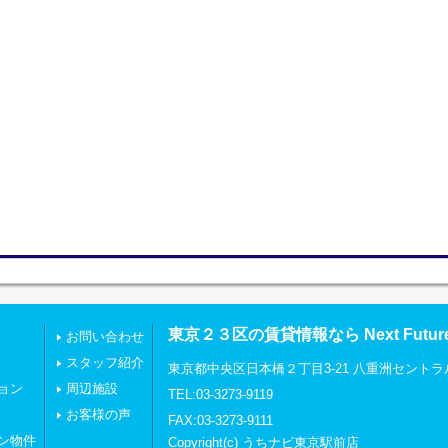
東京２３区の賃貸情報なら Next Futu
お問い合わせ
スタッフ紹介
東京都中央区日本橋２丁目3-21 八重洲セントラ
ョン
周辺施設
TEL:03-3273-9119
お客様の声
FAX:03-3273-9111
ン物件
Copyright(c) うちナビ東京駅前店