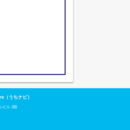
res（うちナビ）
ルビル 3階