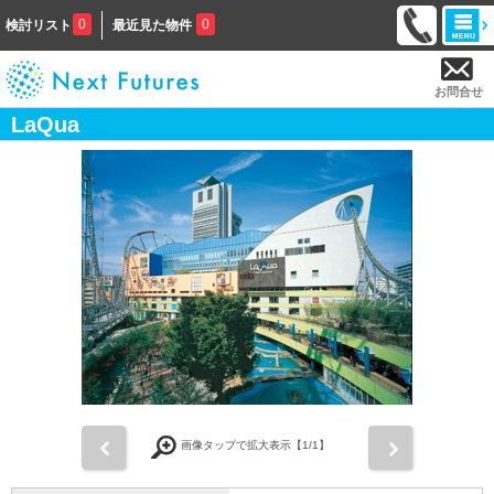
0
0
検討リスト
最近見た物件
お問合せ
LaQua
前
次
画像タップで拡大表示【
1
/1】