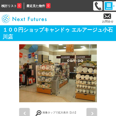
0
0
検討リスト
最近見た物件
お問合せ
１００円ショップキャンドゥ エルアージュ小石
川店
前
次
画像タップで拡大表示【
1
/1】