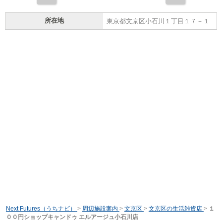
所在地
東京都文京区小石川１丁目１７－１
Next Futures（うちナビ）
>
周辺施設案内
>
文京区
>
文京区の生活雑貨店
>
１
００円ショップキャンドゥ エルアージュ小石川店