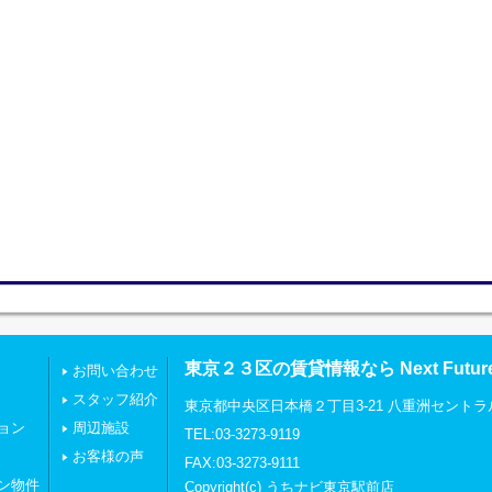
東京２３区の賃貸情報なら Next Futu
お問い合わせ
スタッフ紹介
東京都中央区日本橋２丁目3-21 八重洲セントラ
ョン
周辺施設
TEL:03-3273-9119
お客様の声
FAX:03-3273-9111
ン物件
Copyright(c) うちナビ東京駅前店