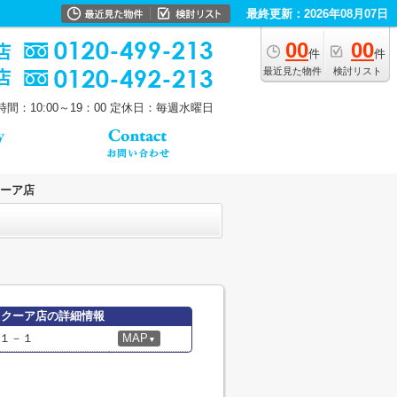
最終更新：2026年08月07日
00
00
件
件
最近見た物件
検討リスト
間：10:00～19：00
定休日：毎週水曜日
クーア店
ラクーア店の詳細情報
１－１
MAP
▼