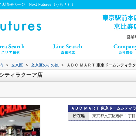
報ページ｜Next Futures（うちナビ）
営業時
内
>
文京区
>
文京区のその他
>
ＡＢＣ ＭＡＲＴ 東京ドームシティラ
ムシティラクーア店
ＡＢＣ ＭＡＲＴ 東京ドームシティ
所在地
東京都文京区春日１丁目