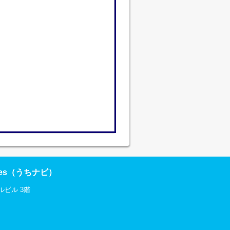
res（うちナビ）
ルビル 3階