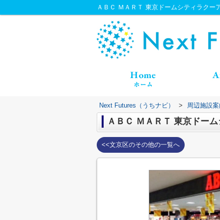
ＡＢＣ ＭＡＲＴ 東京ドームシティラクーア店情
Next Futures（うちナビ）
>
周辺施設案
ＡＢＣ ＭＡＲＴ 東京ドー
<<文京区のその他の一覧へ