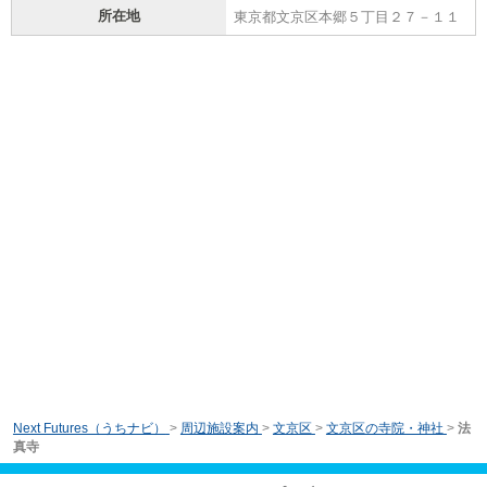
所在地
東京都文京区本郷５丁目２７－１１
Next Futures（うちナビ）
>
周辺施設案内
>
文京区
>
文京区の寺院・神社
>
法
真寺