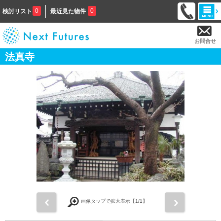
0
0
検討リスト
最近見た物件
お問合せ
法真寺
前
次
画像タップで拡大表示【
1
/1】