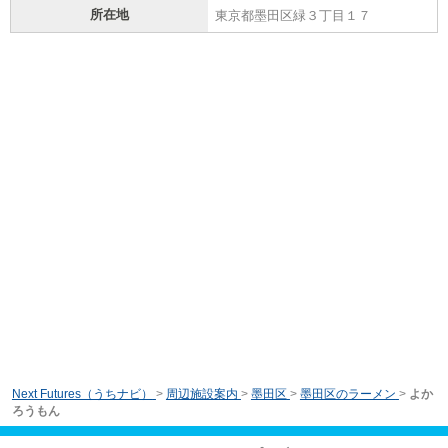
所在地
東京都墨田区緑３丁目１７
Next Futures（うちナビ）
>
周辺施設案内
>
墨田区
>
墨田区のラーメン
>
よか
ろうもん