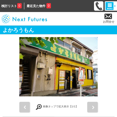
0
0
検討リスト
最近見た物件
お問合せ
よかろうもん
前
次
画像タップで拡大表示【
1
/1】