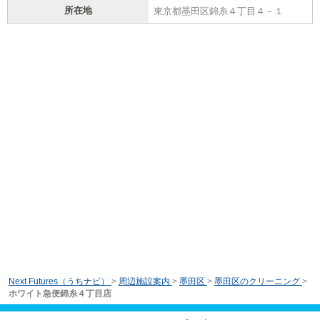
所在地
東京都墨田区錦糸４丁目４－１
Next Futures（うちナビ）
>
周辺施設案内
>
墨田区
>
墨田区のクリーニング
>
ホワイト急便錦糸４丁目店