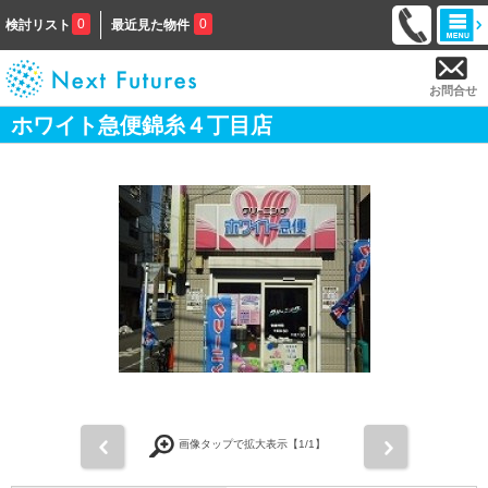
0
0
検討リスト
最近見た物件
お問合せ
ホワイト急便錦糸４丁目店
前
次
画像タップで拡大表示【
1
/1】