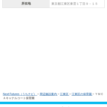
所在地
東京都江東区東雲１丁目９－１５
Next Futures（うちナビ）
>
周辺施設案内
>
江東区
>
江東区の保育園
>
ＹＭＣ
Ａキャナルコート保育園