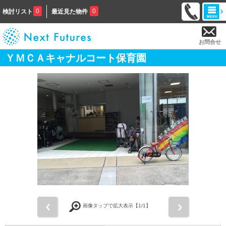
0
0
検討リスト
最近見た物件
お問合せ
ＹＭＣＡキャナルコート保育園
前
次
画像タップで拡大表示【
1
/1】