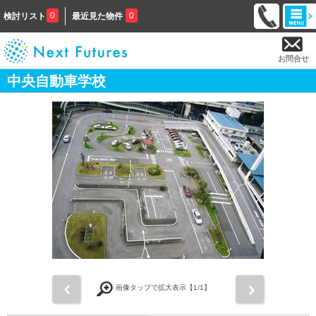
0
0
検討リスト
最近見た物件
お問合せ
中央自動車学校
前
次
画像タップで拡大表示【
1
/1】