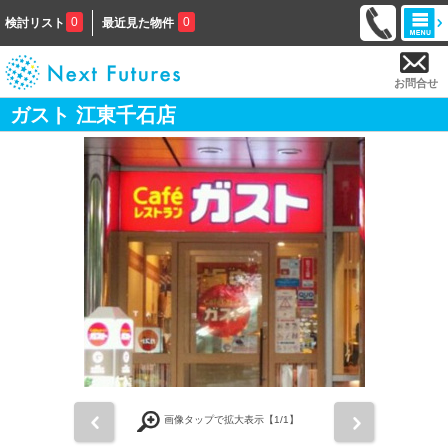
0
0
検討リスト
最近見た物件
お問合せ
ガスト 江東千石店
前
次
画像タップで拡大表示【
1
/1】