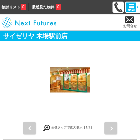
0
0
検討リスト
最近見た物件
お問合せ
サイゼリヤ 木場駅前店
前
次
画像タップで拡大表示【
1
/1】