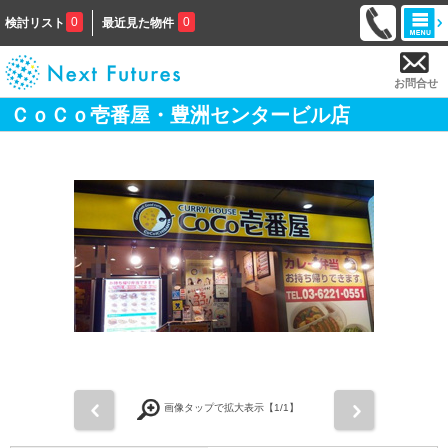
0
0
検討リスト
最近見た物件
お問合せ
ＣｏＣｏ壱番屋・豊洲センタービル店
前
次
画像タップで拡大表示【
1
/1】