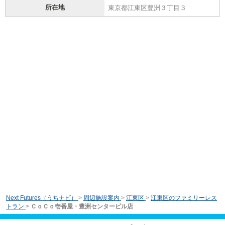
所在地
東京都江東区豊洲３丁目３
Next Futures（うちナビ）
>
周辺施設案内
>
江東区
>
江東区のファミリーレス
トラン
>
ＣｏＣｏ壱番屋・豊洲センタービル店