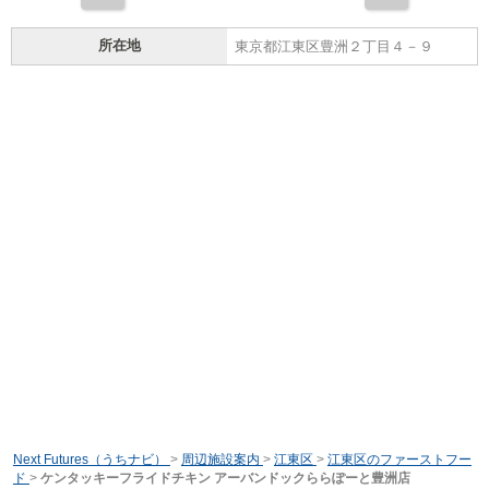
所在地
東京都江東区豊洲２丁目４－９
Next Futures（うちナビ）
>
周辺施設案内
>
江東区
>
江東区のファーストフー
ド
>
ケンタッキーフライドチキン アーバンドックららぽーと豊洲店