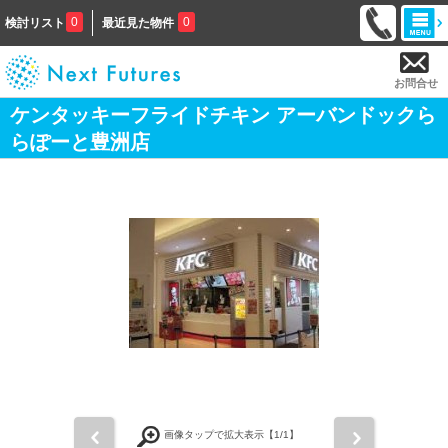
0
0
検討リスト
最近見た物件
お問合せ
ケンタッキーフライドチキン アーバンドックら
らぽーと豊洲店
前
次
画像タップで拡大表示【
1
/1】