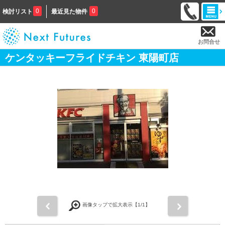
0
0
検討リスト
最近見た物件
お問合せ
ケンタッキーフライドチキン 東陽町店
前
次
画像タップで拡大表示【
1
/1】