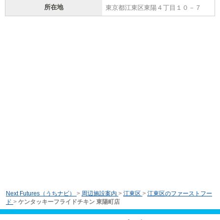
所在地
東京都江東区東陽４丁目１０－７
Next Futures（うちナビ）
>
周辺施設案内
>
江東区
>
江東区のファーストフー
ド
>
ケンタッキーフライドチキン 東陽町店