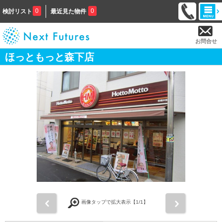
0
0
検討リスト
最近見た物件
お問合せ
ほっともっと森下店
前
次
画像タップで拡大表示【
1
/1】