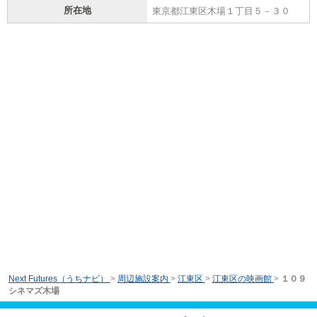
所在地
東京都江東区木場１丁目５－３０
Next Futures（うちナビ）
>
周辺施設案内
>
江東区
>
江東区の映画館
>
１０９
シネマズ木場