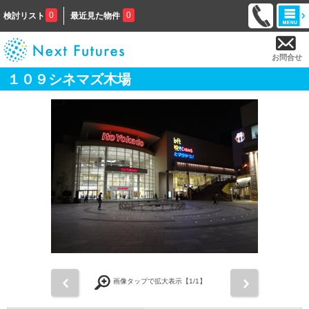
0
0
検討リスト
最近見た物件
お問合せ
１０９シネマズ木場
前
次
画像タップで拡大表示【
1
/1】