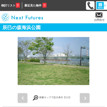
0
0
検討リスト
最近見た物件
お問合せ
辰巳の森海浜公園
前
次
画像タップで拡大表示【
1
/1】