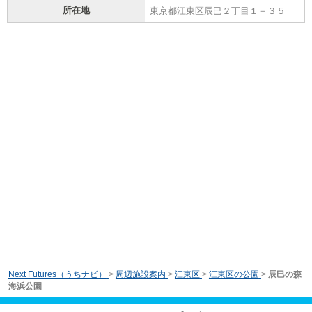
所在地
東京都江東区辰巳２丁目１－３５
Next Futures（うちナビ）
>
周辺施設案内
>
江東区
>
江東区の公園
>
辰巳の森
海浜公園