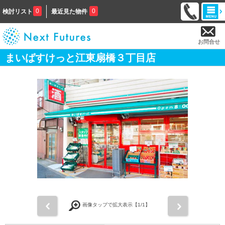
0
0
検討リスト
最近見た物件
お問合せ
まいばすけっと江東扇橋３丁目店
前
次
画像タップで拡大表示【
1
/1】