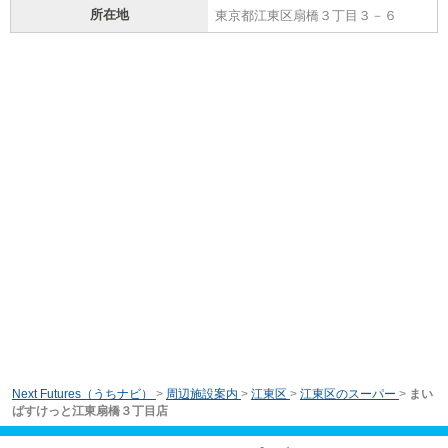
所在地
東京都江東区扇橋３丁目３－６
Next Futures（うちナビ）
>
周辺施設案内
>
江東区
>
江東区のスーパー
>
まい
ばすけっと江東扇橋３丁目店