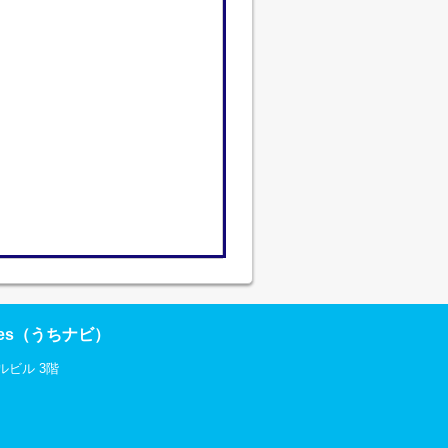
res（うちナビ）
ルビル 3階