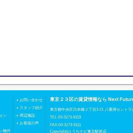
東京２３区の賃貸情報なら Next Futu
お問い合わせ
スタッフ紹介
東京都中央区日本橋２丁目3-21 八重洲セントラ
ョン
周辺施設
TEL:03-3273-9119
お客様の声
FAX:03-3273-9111
ン物件
Copyright(c) うちナビ東京駅前店