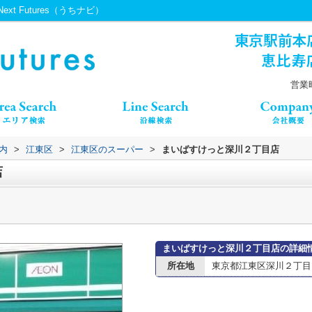
 Futures（うちナビ）
営業時
内
>
江東区
>
江東区のスーパー
>
まいばすけっと深川２丁目店
店
まいばすけっと深川２丁目店の詳細
所在地
東京都江東区深川２丁目