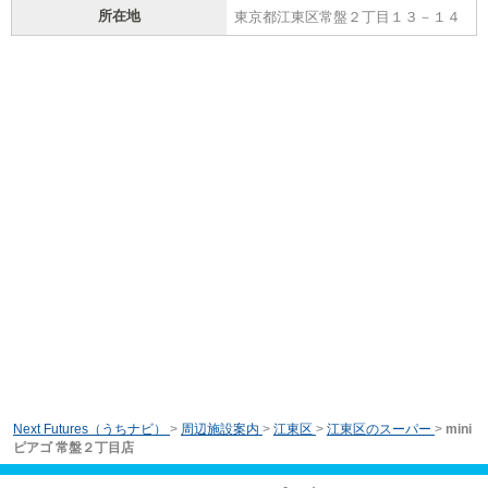
所在地
東京都江東区常盤２丁目１３－１４
Next Futures（うちナビ）
>
周辺施設案内
>
江東区
>
江東区のスーパー
>
mini
ピアゴ 常盤２丁目店