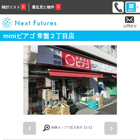
0
0
検討リスト
最近見た物件
お問合せ
miniピアゴ 常盤２丁目店
前
次
画像タップで拡大表示【
1
/1】