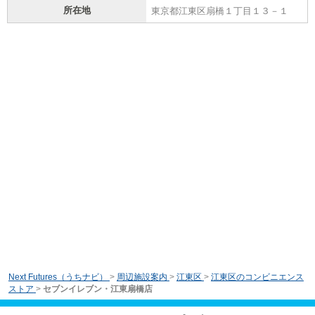
所在地
東京都江東区扇橋１丁目１３－１
Next Futures（うちナビ）
>
周辺施設案内
>
江東区
>
江東区のコンビニエンス
ストア
>
セブンイレブン・江東扇橋店