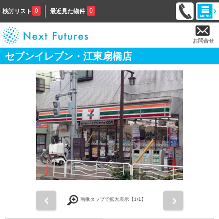
0
0
検討リスト
最近見た物件
お問合せ
セブンイレブン・江東扇橋店
前
次
画像タップで拡大表示【
1
/1】