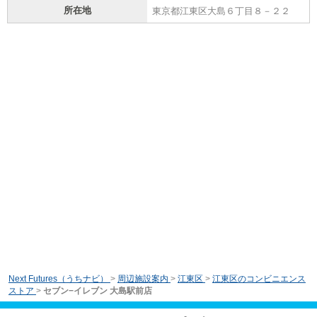
所在地
東京都江東区大島６丁目８－２２
Next Futures（うちナビ）
>
周辺施設案内
>
江東区
>
江東区のコンビニエンス
ストア
>
セブン−イレブン 大島駅前店