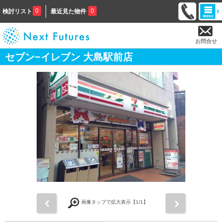
0
0
検討リスト
最近見た物件
お問合せ
セブン−イレブン 大島駅前店
前
次
画像タップで拡大表示【
1
/1】