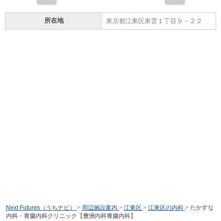
所在地
東京都江東区東雲１丁目９－２２
Next Futures（うちナビ）
>
周辺施設案内
>
江東区
>
江東区の内科
>
たかすな
内科・胃腸内科クリニック【豊洲内科胃腸内科】