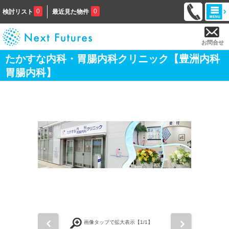
0
0
検討リスト
最近見た物件
お問合せ
たかすな内科・胃腸内科クリニック【豊洲内科
胃腸内科】
前
次
画像タップで拡大表示【
1
/1】