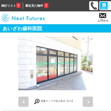
0
0
検討リスト
最近見た物件
お問合せ
あいざわ歯科医院
前
次
画像タップで拡大表示【
1
/1】