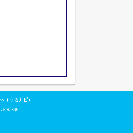
res（うちナビ）
ルビル 3階