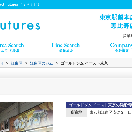
 Futures（うちナビ）
営業時
内
>
江東区
>
江東区のジム
>
ゴールドジム イースト東京
ゴールドジム イースト東京の詳細情
所在地
東京都江東区南砂３丁目