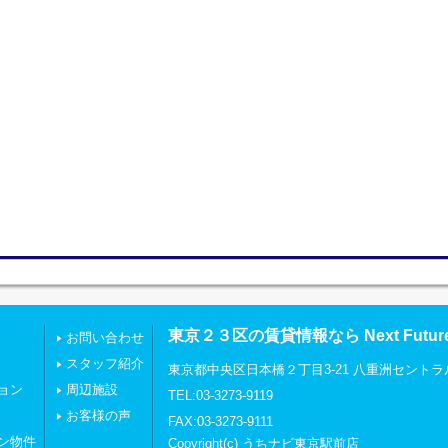
東京２３区の賃貸情報なら Next Futu
お問い合わせ
スタッフ紹介
東京都中央区日本橋２丁目3-21 八重洲セントラ
ョン
周辺施設
TEL:03-3273-9119
お客様の声
FAX:03-3273-9111
ン物件
Copyright(c) うちナビ東京駅前店