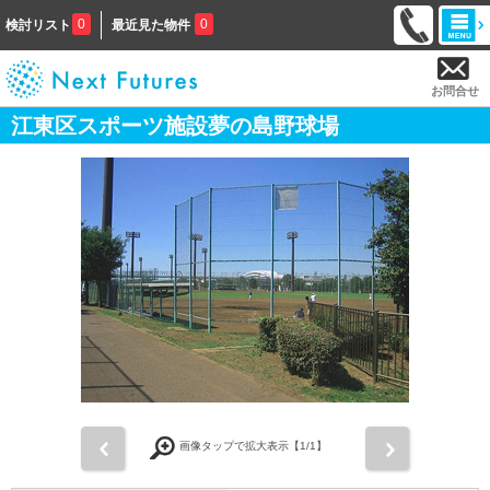
0
0
検討リスト
最近見た物件
お問合せ
江東区スポーツ施設夢の島野球場
前
次
画像タップで拡大表示【
1
/1】