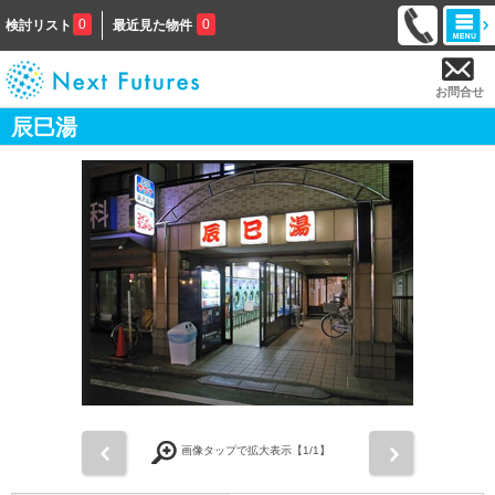
0
0
検討リスト
最近見た物件
お問合せ
辰巳湯
前
次
画像タップで拡大表示【
1
/1】