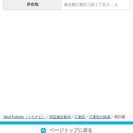
所在地
東京都江東区三好１丁目２－３
Next Futures（うちナビ）
>
周辺施設案内
>
江東区
>
江東区の銭湯
>
辰巳湯
ページトップに戻る