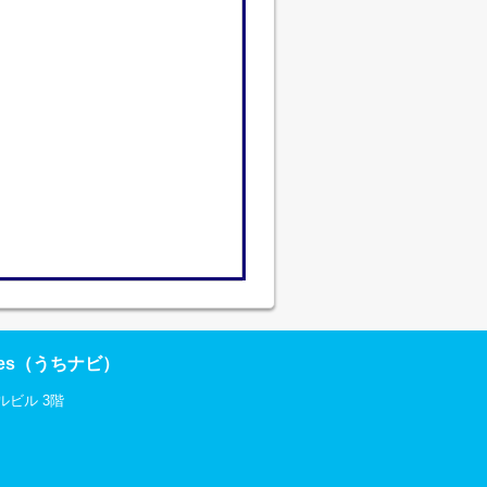
res（うちナビ）
ルビル 3階