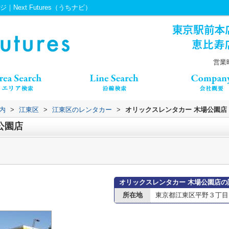
ext Futures（うちナビ）
営業時
内
>
江東区
>
江東区のレンタカー
>
オリックスレンタカー 木場公園店
公園店
オリックスレンタカー 木場公園店の
所在地
東京都江東区平野３丁目