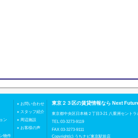
東京２３区の賃貸情報なら Next Futu
お問い合わせ
スタッフ紹介
東京都中央区日本橋２丁目3-21 八重洲セントラ
ョン
周辺施設
TEL:03-3273-9119
お客様の声
FAX:03-3273-9111
ン物件
Copyright(c) うちナビ東京駅前店