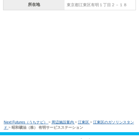
所在地
東京都江東区有明１丁目２－１８
Next Futures（うちナビ）
>
周辺施設案内
>
江東区
>
江東区のガソリンスタン
ド
>
昭和礦油（株） 有明サービスステーション