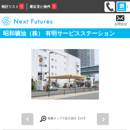
0
0
検討リスト
最近見た物件
お問合せ
昭和礦油（株） 有明サービスステーション
前
次
画像タップで拡大表示【
1
/1】