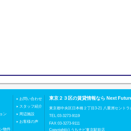
東京２３区の賃貸情報なら Next Futu
お問い合わせ
スタッフ紹介
東京都中央区日本橋２丁目3-21 八重洲セントラ
ョン
周辺施設
TEL:03-3273-9119
お客様の声
FAX:03-3273-9111
ン物件
Copyright(c) うちナビ東京駅前店