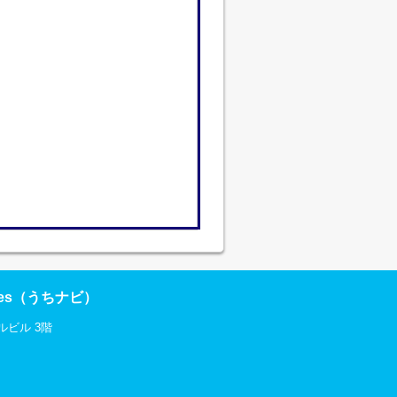
res（うちナビ）
ルビル 3階