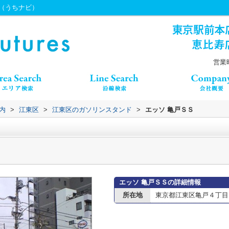
es（うちナビ）
営業時
内
>
江東区
>
江東区のガソリンスタンド
>
エッソ 亀戸ＳＳ
エッソ 亀戸ＳＳの詳細情報
所在地
東京都江東区亀戸４丁目