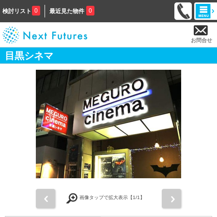
0
0
検討リスト
最近見た物件
お問合せ
目黒シネマ
前
次
画像タップで拡大表示【
1
/1】