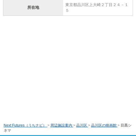
東京都品川区上大崎２丁目２４－１
所在地
５
Next Futures（うちナビ）
>
周辺施設案内
>
品川区
>
品川区の映画館
>
目黒シ
ネマ