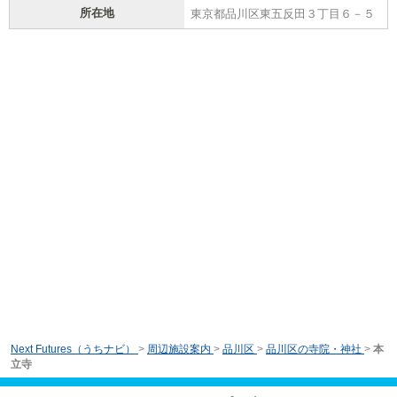
所在地
東京都品川区東五反田３丁目６－５
Next Futures（うちナビ）
>
周辺施設案内
>
品川区
>
品川区の寺院・神社
>
本
立寺