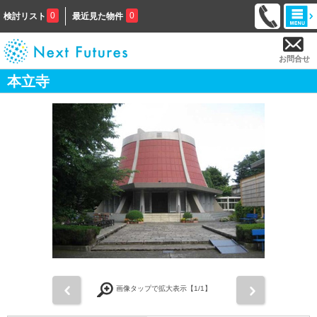
0
0
検討リスト
最近見た物件
お問合せ
本立寺
前
次
画像タップで拡大表示【
1
/1】