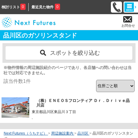
0
0
検討リスト
最近見た物件
お問合せ
品川区のガソリンスタンド
スポットを絞り込む
※物件情報の周辺施設紹介のページであり、各店舗への問い合わせは当
社では対応できません。
該当件数
1
件
（株）ＥＮＥＯＳフロンティア Ｄｒ．Ｄｒｉｖｅ品
川店
東京都品川区東品川３丁目
-
Next Futures（うちナビ）
>
周辺施設案内
>
品川区
>
品川区のガソリンスタン