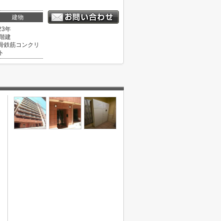
建物
23年
1階建
骨鉄筋コンクリ
ト