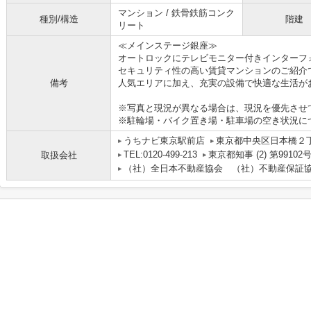
マンション / 鉄骨鉄筋コンク
種別/構造
階建
リート
≪メインステージ銀座≫
オートロックにテレビモニター付きインターフ
セキュリティ性の高い賃貸マンションのご紹介
備考
人気エリアに加え、充実の設備で快適な生活が
※写真と現況が異なる場合は、現況を優先させ
※駐輪場・バイク置き場・駐車場の空き状況に
うちナビ東京駅前店
東京都中央区日本橋２丁目
TEL:0120-499-213
東京都知事 (2) 第99102
取扱会社
（社）全日本不動産協会 （社）不動産保証