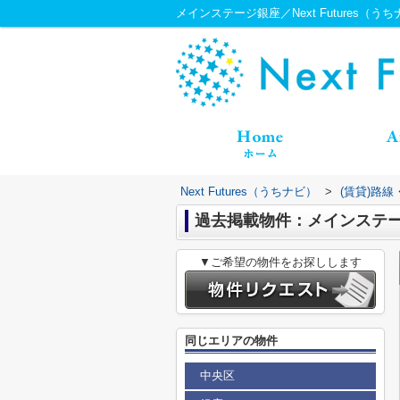
メインステージ銀座／Next Futures（う
Next Futures（うちナビ）
>
(賃貸)路
過去掲載物件：メインステ
▼ご希望の物件をお探しします
同じエリアの物件
中央区