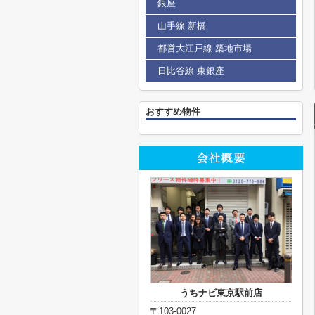
銀座
山手線 新橋
都営大江戸線 築地市場
日比谷線 東銀座
おすすめ物件
うちナビ東京駅前店
〒103-0027