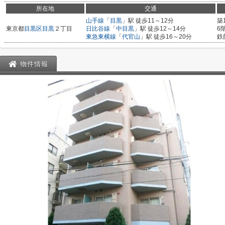
所在地
交通
山手線
「
目黒
」駅 徒歩11～12分
築
東京都
目黒区
目黒
２丁目
日比谷線
「
中目黒
」駅 徒歩12～14分
6
東急東横線
「
代官山
」駅 徒歩16～20分
鉄
物件情報