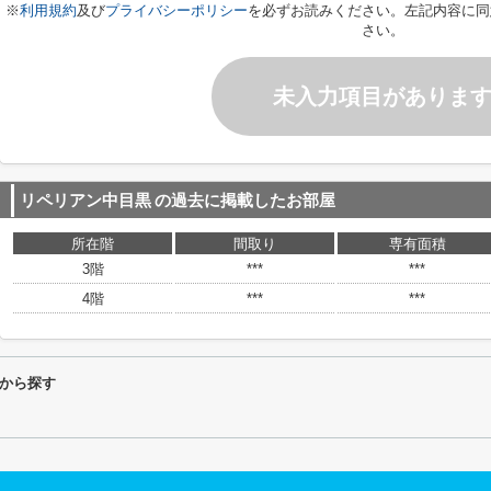
※
利用規約
及び
プライバシーポリシー
を必ずお読みください。左記内容に同
さい。
未入力項目がありま
リペリアン中目黒
の過去に掲載したお部屋
所在階
間取り
専有面積
3階
***
***
4階
***
***
から探す