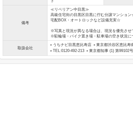
ト
≪リペリアン中目黒≫
高級住宅街の目黒区目黒に佇む分譲マンション
宅配BOX・オートロックなど設備充実☆
備考
※写真と現況が異なる場合は、現況を優先させ
※駐輪場・バイク置き場・駐車場の空き状況に
うちナビ目黒恵比寿店
東京都渋谷区恵比寿南１
取扱会社
TEL:0120-492-213
東京都知事 (1) 第99102