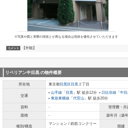
※写真や図と実際の現状とが異なる場合は現状を優先させていただきます
【外観】
コメント
リペリアン中目黒
の物件概要
所在地
東京都
目黒区
目黒
２丁目
山手線
「
目黒
」駅 徒歩12分
日比谷線
「
中目
交通
東急東横線
「
代官山
」駅 徒歩20分
賃料
-
管理費・共
面積
-
築年月（築
マンション / 鉄筋コンクリー
種別/構造
階建