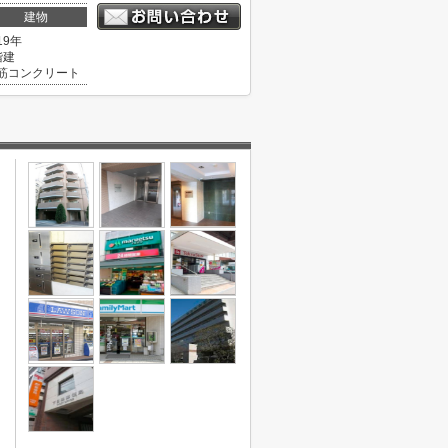
建物
19年
階建
筋コンクリート