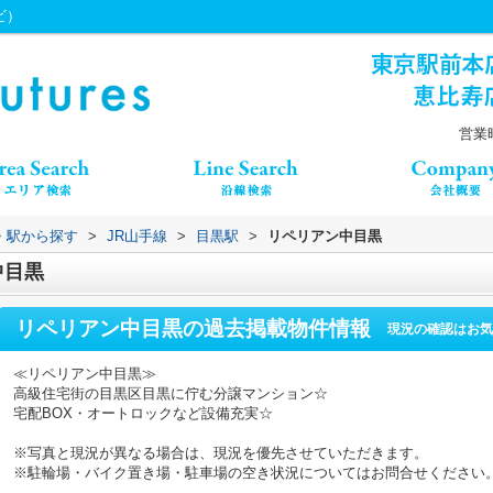
ビ）
営業時
線・駅から探す
>
JR山手線
>
目黒駅
>
リペリアン中目黒
中目黒
リペリアン中目黒
の過去掲載物件情報
現況の確認はお気
≪リペリアン中目黒≫
高級住宅街の目黒区目黒に佇む分譲マンション☆
宅配BOX・オートロックなど設備充実☆
※写真と現況が異なる場合は、現況を優先させていただきます。
※駐輪場・バイク置き場・駐車場の空き状況についてはお問合せください