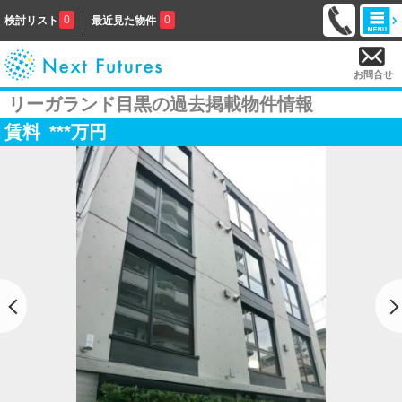
0
0
検討リスト
最近見た物件
お問合せ
リーガランド目黒の過去掲載物件情報
賃料
***
万円