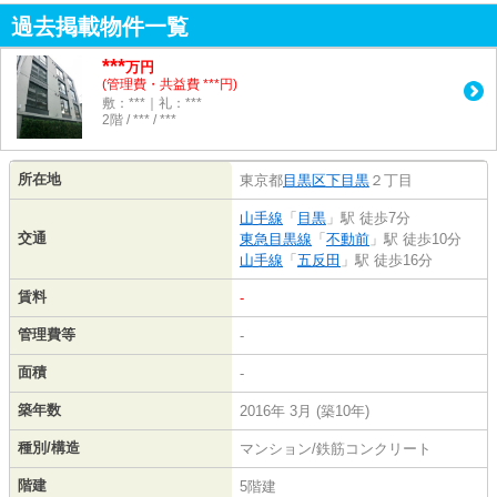
過去掲載物件一覧
***
万円
(管理費・共益費 ***円)
敷：***｜礼：***
2階 / *** / ***
所在地
東京都
目黒区
下目黒
２丁目
山手線
「
目黒
」駅 徒歩7分
交通
東急目黒線
「
不動前
」駅 徒歩10分
山手線
「
五反田
」駅 徒歩16分
賃料
-
管理費等
-
面積
-
築年数
2016年 3月 (築10年)
種別/構造
マンション/鉄筋コンクリート
階建
5階建