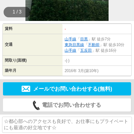
1 / 3
賃料
-
山手線
「
目黒
」駅 徒歩7分
交通
東急目黒線
「
不動前
」駅 徒歩10分
山手線
「
五反田
」駅 徒歩16分
間取り(面積)
-(-)
築年月
2016年 3月(築10年)
メールでお問い合わせする(無料)
電話でお問い合わせする
☆都心部へのアクセスも良好で、お仕事にもプライベート
にも最適の好立地です☆