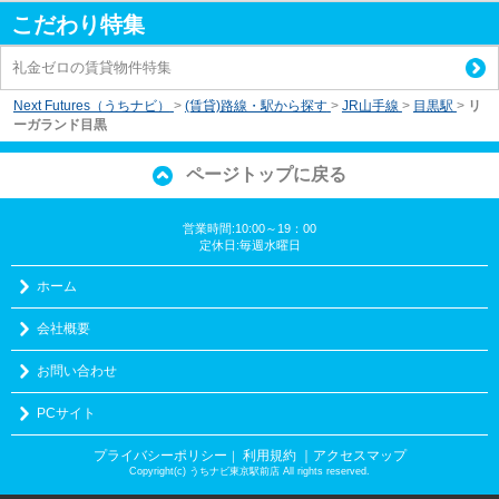
こだわり特集
礼金ゼロの賃貸物件特集
Next Futures（うちナビ）
>
(賃貸)路線・駅から探す
>
JR山手線
>
目黒駅
>
リ
ーガランド目黒
ページトップに戻る
営業時間:10:00～19：00
定休日:毎週水曜日
ホーム
会社概要
お問い合わせ
PCサイト
プライバシーポリシー
利用規約
｜アクセスマップ
｜
Copyright(c) うちナビ東京駅前店 All rights reserved.