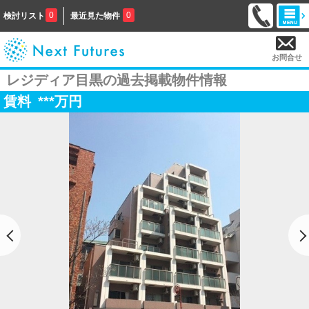
0
0
検討リスト
最近見た物件
お問合せ
レジディア目黒の過去掲載物件情報
賃料
***
万円