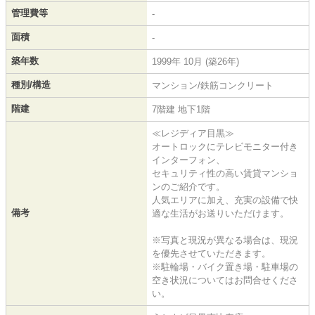
管理費等
-
面積
-
築年数
1999年 10月 (築26年)
種別/構造
マンション/鉄筋コンクリート
階建
7階建 地下1階
≪レジディア目黒≫
オートロックにテレビモニター付き
インターフォン、
セキュリティ性の高い賃貸マンショ
ンのご紹介です。
人気エリアに加え、充実の設備で快
備考
適な生活がお送りいただけます。
※写真と現況が異なる場合は、現況
を優先させていただきます。
※駐輪場・バイク置き場・駐車場の
空き状況についてはお問合せくださ
い。