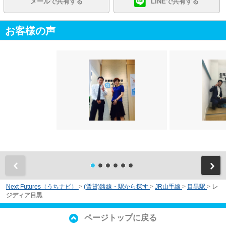
メールで共有する
LINEで共有する
お客様の声
前
Next Futures（うちナビ）
>
(賃貸)路線・駅から探す
>
JR山手線
>
目黒駅
>
レ
ジディア目黒
ページトップに戻る