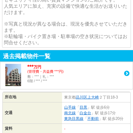
人気エリアに加え、充実の設備で快適な生活がお送りいた
だけます。
※写真と現況が異なる場合は、現況を優先させていただき
ます。
※駐輪場・バイク置き場・駐車場の空き状況についてはお
問合せください。
過去掲載物件一覧
***
万円
(管理費・共益費 ***円)
敷：***｜礼：***
6階 / *** / ***
所在地
東京都
品川区
上大崎
２丁目18-3
山手線
「
目黒
」駅 徒歩6分
交通
南北線
「
白金台
」駅 徒歩17分
東急目黒線
「
不動前
」駅 徒歩20分
賃料
-