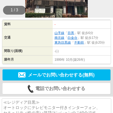
1 / 3
賃料
-
山手線
「
目黒
」駅 徒歩6分
交通
南北線
「
白金台
」駅 徒歩17分
東急目黒線
「
不動前
」駅 徒歩20分
間取り(面積)
-(-)
築年月
1999年 10月(築26年)
メールでお問い合わせする(無料)
電話でお問い合わせする
≪レジディア目黒≫
オートロックにテレビモニター付きインターフォン、
セキュリティ性の高い賃貸マンションのご紹介です。