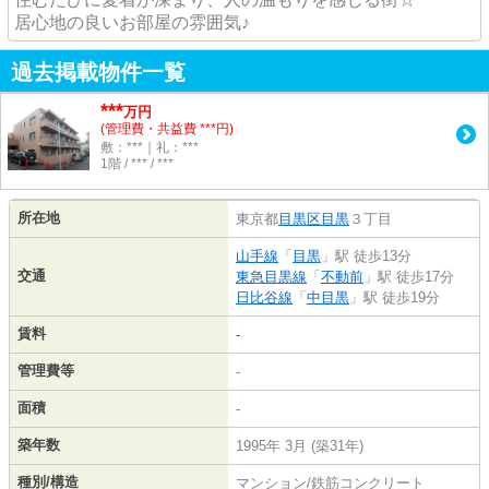
居心地の良いお部屋の雰囲気♪
過去掲載物件一覧
***
万円
(管理費・共益費 ***円)
敷：***｜礼：***
1階 / *** / ***
所在地
東京都
目黒区
目黒
３丁目
山手線
「
目黒
」駅 徒歩13分
交通
東急目黒線
「
不動前
」駅 徒歩17分
日比谷線
「
中目黒
」駅 徒歩19分
賃料
-
管理費等
-
面積
-
築年数
1995年 3月 (築31年)
種別/構造
マンション/鉄筋コンクリート