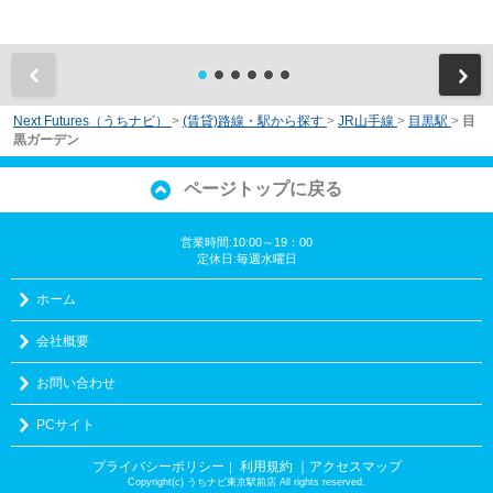
前
Next Futures（うちナビ）
>
(賃貸)路線・駅から探す
>
JR山手線
>
目黒駅
>
目
黒ガーデン
ページトップに戻る
営業時間:10:00～19：00
定休日:毎週水曜日
ホーム
会社概要
お問い合わせ
PCサイト
プライバシーポリシー
利用規約
｜アクセスマップ
｜
Copyright(c) うちナビ東京駅前店 All rights reserved.