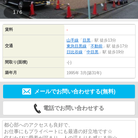
1 / 6
賃料
-
山手線
「
目黒
」駅 徒歩13分
交通
東急目黒線
「
不動前
」駅 徒歩17分
日比谷線
「
中目黒
」駅 徒歩19分
間取り(面積)
-(-)
築年月
1995年 3月(築31年)
メールでお問い合わせする(無料)
電話でお問い合わせする
都心部へのアクセスも良好で、
お仕事にもプライベートにも最適の好立地です☆
住むたびに愛着が深まり、人の温もりを感じる街☆