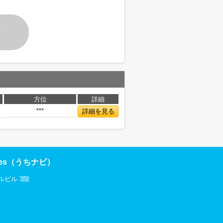
す
方位
詳細
***
詳細を見る
res（うちナビ）
ルビル 3階