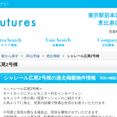
ちナビ）
営業時
線・駅から探す
>
JR山手線
>
恵比寿駅
>
シャレール広尾2号棟
尾2号棟
シャレール広尾2号棟
の過去掲載物件情報
現況の確認
≪シャレール広尾2号棟≫
オートロックにテレビモニター付きインターフォン、
セキュリティ性の高い賃貸マンションのご紹介です。
人気エリアに加え、充実の設備で快適な生活がお送りいただけます。
※写真と現況が異なる場合は、現況を優先させていただきます。
※駐輪場・バイク置き場・駐車場の空き状況についてはお問合せください