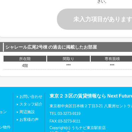
さい。
未入力項目がありま
シャレール広尾2号棟
の過去に掲載したお部屋
所在階
間取り
専有面積
4階
***
***
東京２３区の賃貸情報なら Next Futu
お問い合わせ
スタッフ紹介
東京都中央区日本橋２丁目3-21 八重洲セントラ
ョン
周辺施設
TEL:03-3273-9119
お客様の声
FAX:03-3273-9111
ン物件
Copyright(c) うちナビ東京駅前店