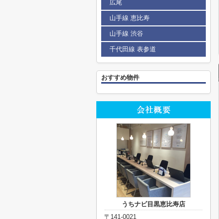
広尾
山手線 恵比寿
山手線 渋谷
千代田線 表参道
おすすめ物件
うちナビ目黒恵比寿店
〒141-0021