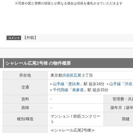
※写真や図と実際の現状とが異なる場合は現状を優先させていただきます
【外観】
コメント
シャレール広尾2号棟
の物件概要
所在地
東京都
渋谷区
広尾
３丁目
山手線
「
恵比寿
」駅 徒歩14分
山手線
「
渋谷
交通
千代田線
「
表参道
」駅 徒歩15分
賃料
-
管理費・共
面積
-
築年月（築
マンション / 鉄筋コンクリー
種別/構造
階建
ト
≪シャレール広尾2号棟≫