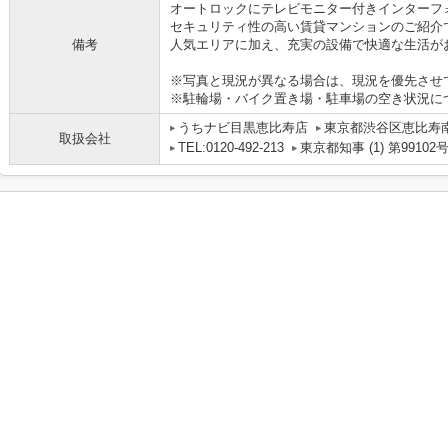
オートロックにテレビモニター付きインターフ
セキュリティ性の高い賃貸マンションのご紹介
備考
人気エリアに加え、充実の設備で快適な生活が
※写真と現況が異なる場合は、現況を優先させ
※駐輪場・バイク置き場・駐車場の空き状況に
うちナビ目黒恵比寿店
東京都渋谷区恵比寿南１
取扱会社
TEL:0120-492-213
東京都知事 (1) 第99102