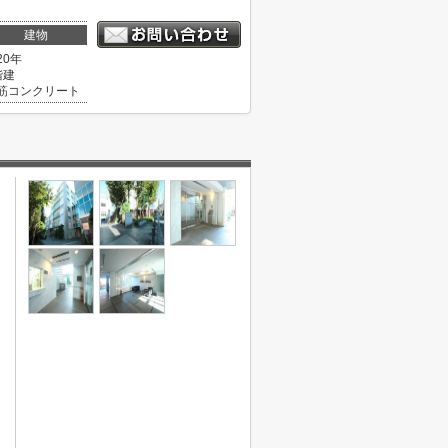
建物
20年
階建
筋コンクリート