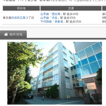
所在地
交通
山手線
「
恵比寿
」駅 徒歩14分
築
東京都
渋谷区
広尾
３丁目
山手線
「
渋谷
」駅 徒歩15分
6
千代田線
「
表参道
」駅 徒歩15分
鉄
物件情報